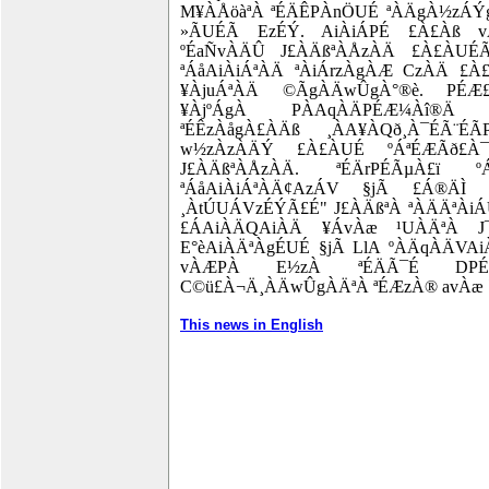
M¥ÀÅöàªÀ ªÉÄÊPÀnÖUÉ ªÀÄgÀ½zÁÝ
»ÃUÉÃ EzÉÝ. AiÀiÁPÉ £À£Àß 
ºÉaÑvÀÄÛ J£ÀÄßªÀÅzÀÄ £À£ÀUÉÃ
ªÁåAiÀiÁªÀÄ ªÀiÁrzÀgÀÆ CzÀÄ £À
¥ÀjuÁªÀÄ ©ÃgÀÄwÛgÀ°®è. PÉÆ
¥ÀjºÁgÀ PÀAqÀÄPÉÆ¼Àî®Ä ¸
ªÉÊzÀågÀ£ÀÄß ¸ÀA¥ÀQð¸À¯ÉÃ¨É
w½zÀzÀÄÝ £À£ÀUÉ ºÁªÉÆÃð£À¯
J£ÀÄßªÀÅzÀÄ. ªÉÄrPÉÃµÀ£ï º
ªÁåAiÀiÁªÀÄ¢AzÁV §jÃ £Á®ÄÌ
¸ÀtÚUÁVzÉÝÃ£É" J£ÀÄßªÀ ªÀÄÄªÀiÁ
£ÁAiÀÄQAiÀÄ ¥ÁvÀæ ¹UÀÄªÀ J¯Á
E°èAiÀÄªÀgÉUÉ §jÃ LlA ºÀÄqÀÄVA
vÀÆPÀ E½zÀ ªÉÄÃ¯É DPÉ 
C©ü£À¬Ä¸ÀÄwÛgÀÄªÀ ªÉÆzÀ® avÀæ `
This news in English