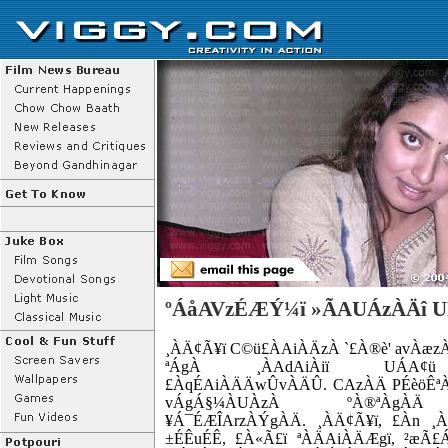
ºÁåAVzÉÆÝ¼ï »ÃAUÁzÀÄî 
¸ÀÄ¢Ã¥ï C©ü£ÀAiÀÄzÀ `£À®è' avÀæ
ªÁgÀ ¸ÀAdAiÀiï UÁA¢ü 
£ÀqÉAiÀÄÄwÛvÀÄÛ. CAzÀÄ PÉèöÊªÀi
vÁgÁ§¼ÀUÀzÀ ºÀ®ªÀgÀÄ 
¥Á¯ÉÆÎArzÀÝgÀÄ. ¸ÀÄ¢Ã¥ï, £Àn ¸
±ÉÊuÉÊ, £À«Ã£ï ªÀÄAiÀÄÆgï, ²æÃ£Áx