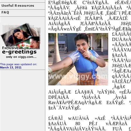
EªÀgÉ®ègÀÆ C°èzÀÝgÀÄ. eÉÆvÉ
ºÀÄqÀÄV. ¸Àé®à ¥ÀjZÀAiÀÄzÀ ª
ªÀÄzsÀåzÀ¯ÉèÃ J®èjUÀÆ ¸ÉäöÊ¯ï P
¥ÀjZÀAiÀÄ«zÉ J£ÀÄßªÀ ¸ÀÆZÀ£É
AiÀiÁgÀÄ J£ÀÄßªÀÅzÀÄ J®è
¤ÃqÀÄwzÀÝgÉ ¸Émï£À°èzÀÝªÀgÉÆ§
£ÁAi
DUÀAvÀÆ
«ÄÃj
ªÀÄÄVA
§AzÀÄ 
ªÀÄÄª
This page was updated on:
J®èjUÀÆ
March 13, 2011
ºÁqÉÆ
qÀÄª
¤Ã£ÉÃ£
¸ÀgÀ¢
AiÀiÁgÀÆ £ÀA§®Ä ¹zÀÝj®è. ¤zÉ
DPÉAiÀÄ ªÀiÁvÀÄ ¸ÀvÀå 
RavÀ¥Àr¹PÉÆAqÀªÀgÀÆ EzÁÝgÉ. 
§zÀ¯ÁVzÁÝgÉ.
£Á®ÄÌ wAUÀ¼À »AzÉ ªÀÄÄªÀiÁ
§AzÁUÀ 80 PÉ.f vÀÆPÀzÀ
ºÀÄqÀÄVAiÀiÁVzÀÝ¼ÀÄ. FUÀ £